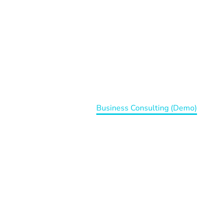
BUSINESS
CONSULTING (DEMO)
Home
Portfolio Item
Business Consulting (Demo)