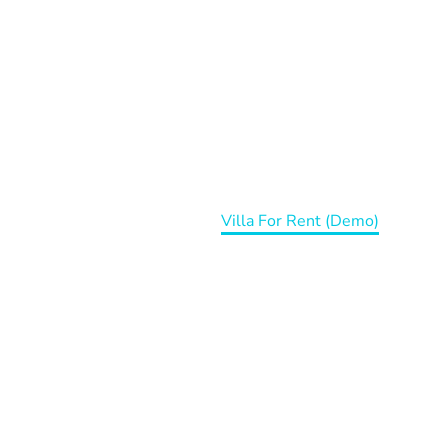
VILLA FOR RENT
(DEMO)
Home
Portfolio Item
Villa For Rent (Demo)