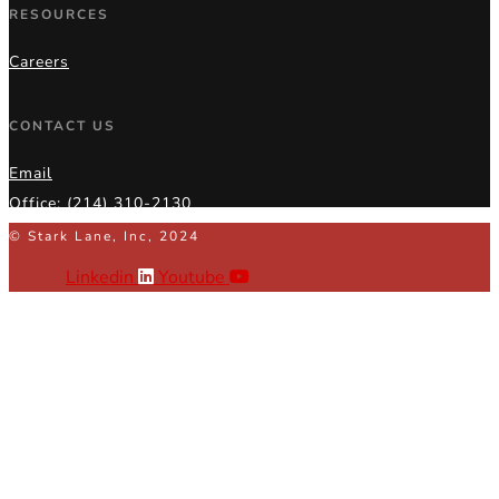
RESOURCES
Careers
CONTACT US
Email
Office: (214) 310-2130
© Stark Lane, Inc, 2024
Linkedin
Youtube